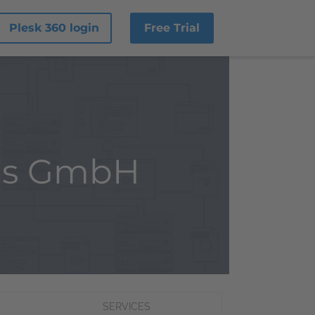
Plesk 360 login
Free Trial
ngs GmbH
SERVICES