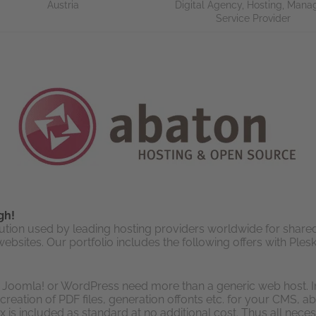
Austria
Digital Agency
,
Hosting
,
Mana
Service Provider
gh!
ution used by leading hosting providers worldwide for shared,
sites. Our portfolio includes the following offers with Plesk
oomla! or WordPress need more than a generic web host. In 
creation of PDF files, generation offonts etc. for your CMS, 
 included as standard at no additional cost. Thus all necess