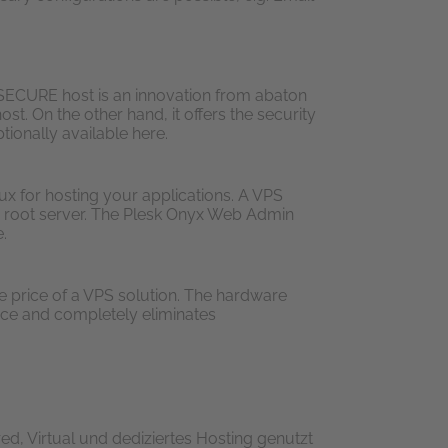
SECURE host is an innovation from abaton
st. On the other hand, it offers the security
tionally available here.
nux for hosting your applications. A VPS
d root server. The Plesk Onyx Web Admin
.
e price of a VPS solution. The hardware
ce and completely eliminates
d, Virtual und dediziertes Hosting genutzt