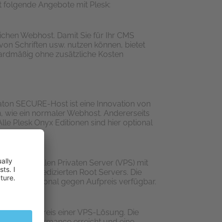
st folgende Angebote mit Plesk:
hen Webhost. Damit Sie für Ihr CMS
von Schriften usw. nutzen können, bietet
ardmäßig ohne zusätzliche Kosten
baton SECURE-Host ist eine Innovation von
n, wie ein normaler Webhost. Andererseits
lle Plesk Onyx Editionen sind hier optional
einen Virtuellen Privaten Server (VPS) mit
ilen eines dedizierten Root Servers. Die
tion ist optional gegen Aufpreis verfügbar.
gang – zum Preis einer VPS-Lösung. Die
ximale Performance erreicht und eine