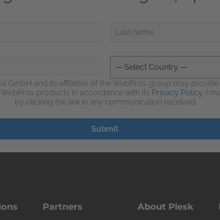
al GmbH and its affiliates of the WebPros group may provid
d WebPros products in accordance with its
Privacy Policy
. I 
by clicking the link in any communication received.
ions
Partners
About Plesk