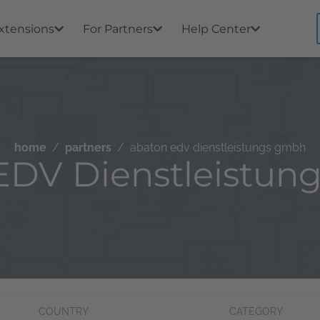
xtensions
For Partners
Help Center
home
partners
abaton edv dienstleistungs gmbh
EDV Dienstleistu
COUNTRY
CATEGORY