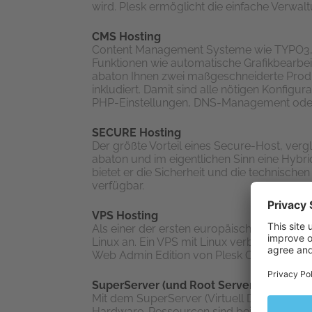
wird. Plesk ermöglicht die einfache Verwal
CMS Hosting
Content Management Systeme wie TYPO3, J
Funktionen wie automatische Grafikbearbeit
abaton Ihnen zwei maßgeschneiderte Produ
inkludiert. Damit sind alle nötigen Konfigu
PHP-Einstellungen, DNS-Management oder 
SECURE Hosting
Der größte Vorteil eines Secure-Host, verg
abaton und im eigentlichen Sinn eine Hybri
bietet er die Sicherheit und die technische
verfügbar.
VPS Hosting
Als einer der ersten europäischen Provider 
Linux an. Ein VPS mit Linux verbindet die p
Web Admin Edition von Plesk Onyx ist ohne 
SuperServer (und Root Server)
Mit dem SuperServer (Virtuell Dedizierten
Hardware-Ressourcen sind bei Bedarf skal