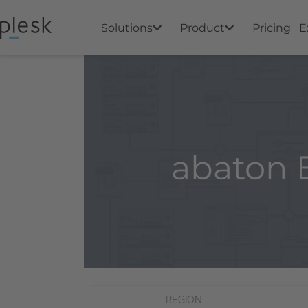
Solutions
Product
Pricing
E
abaton 
REGION