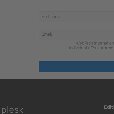
WebPros Internation
individual offers aroun
Edit