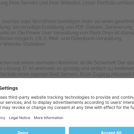
tung Ihres Servers und Ihrer Websites. Unser Portfolio umfas
oomla! oder WordPress benötigen mehr als einen gewöhnlic
ung, serverseitige Erstellung von PDF-Dateien, Generierung 
kte an. Die Power User Verwaltung von Plesk Onyx ist stand
rationen möglich, z.B. E-Mail- und Datenbank-Verwaltung,
Website-Statistiken.
lichen mit einem normalen Webhost, ist die Sicherheit! Der a
d-Lösung. Er ist einerseits so günstig und einfach zu bediene
n Vorteile eines eigenen Root Servers. Root-Zugang inklusive! A
bieten wir Ihnen seit 2001 für das Hosting Ihrer Applikationen 
reislichen Vorteile eines Shared Host mit den technischen Vorte
zusätzliche Kosten inkludiert. Die Web Pro oder Web Host Edi
 Root Server) von abaton erhalten Sie einen eigenen Root-Zu
ierbar und werden garantiert zugewiesen. Damit wird die ma