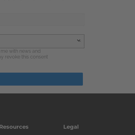
e me with news and
may revoke this consent
Resources
Legal