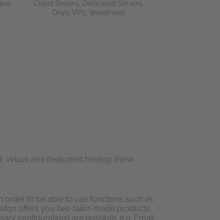
ged
Cloud Servers
,
Dedicated Servers
,
Onyx
,
VPS
,
WordPress
 virtual and dedicated hosting. Plesk
:
order to be able to use functions such as
abaton offers you two tailor-made products.
ary configurations are possible, e.g. Email