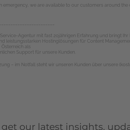
 emergency, we are available to our customers around the cl
________________________
t Service-Agentur mit fast 20jährigen Erfahrung und bringt Ihr I
d leistungsstarken Hostinglösungen für Content Managemen
Österreich als
nlichen Support für unsere Kunden.
zung – im Notfall steht wir unseren Kunden über unsere (kost
o get our latest insights, u