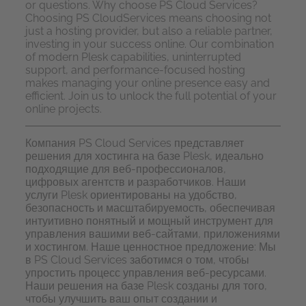
or questions. Why choose
PS
Cloud
Services?
Choosing
PS
Cloud
Services means choosing not
just a hosting provider, but also a reliable partner,
investing in your success online. Our combination
of modern Plesk capabilities, uninterrupted
support, and performance-focused hosting
makes managing your online presence easy and
efficient. Join us to unlock the full potential of your
online projects.
Компания
PS
Cloud
Services представляет
решения для хостинга на базе Plesk, идеально
подходящие для веб-профессионалов,
цифровых агентств и разработчиков. Наши
услуги Plesk ориентированы на удобство,
безопасность и масштабируемость, обеспечивая
интуитивно понятный и мощный инструмент для
управления вашими веб-сайтами, приложениями
и хостингом. Наше ценностное предложение: Мы
в
PS
Cloud
Services заботимся о том, чтобы
упростить процесс управления веб-ресурсами.
Наши решения на базе Plesk созданы для того,
чтобы улучшить ваш опыт создании и