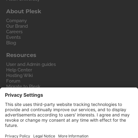
About Plesk
Company
Our Brand
Careers
Events
Blog
Resources
User and Admin guides
Help Center
Hosting Wiki
Forum
Migrate to Plesk
Contact Us
Legal
Privacy Policy
Imprint
Legal