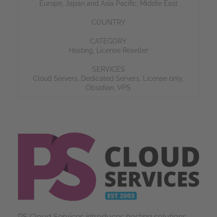
Europe
,
Japan and Asia Pacific
,
Middle East
COUNTRY
CATEGORY
Hosting
,
License Reseller
SERVICES
Cloud Servers
,
Dedicated Servers
,
License only
,
Obsidian
,
VPS
PS
Cloud
Services introduces hosting solutions