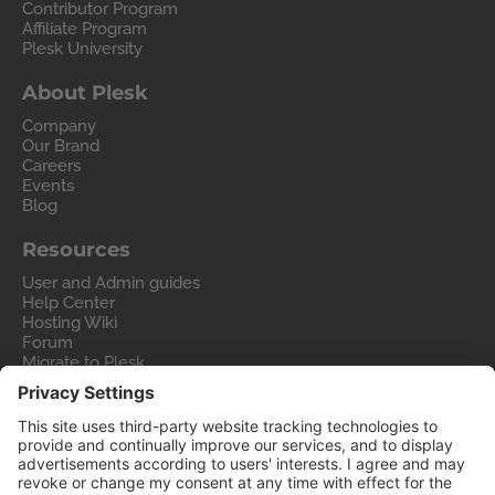
Contributor Program
Affiliate Program
Plesk University
About Plesk
Company
Our Brand
Careers
Events
Blog
Resources
User and Admin guides
Help Center
Hosting Wiki
Forum
Migrate to Plesk
Contact Us
Legal
Privacy Policy
Imprint