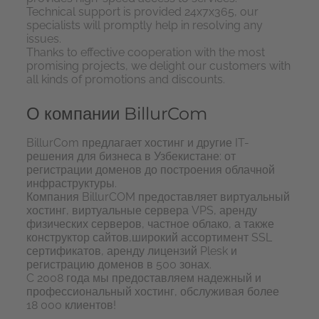
Technical support is provided 24x7x365, our
specialists will promptly help in resolving any
issues.
Thanks to effective cooperation with the most
promising projects, we delight our customers with
all kinds of promotions and discounts.
О компании BillurCom
BillurCom предлагает хостинг и другие IT-
решения для бизнеса в Узбекистане: от
регистрации доменов до построения облачной
инфраструктуры.
Компания BillurCOM предоставляет виртуальный
хостинг, виртуальные сервера VPS, аренду
физических серверов, частное облако, а также
конструктор сайтов,широкий ассортимент SSL
сертификатов, аренду лицензий Plesk и
регистрацию доменов в 500 зонах.
C 2008 года мы предоставляем надежный и
профессиональный хостинг, обслуживая более
18 000 клиентов!