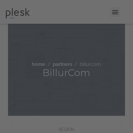
home
partners
billurcom
BillurCom
REGION