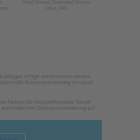
r
,
Cloud Servers
,
Dedicated Servers
,
tem
Onyx
,
VPS
advantages of high-performance servers
th automatic licence provisioning on cloud
hen. Nutzen Sie hochperfomanter Server
t automatischer Lizenzprovisionierung auf
Buy now