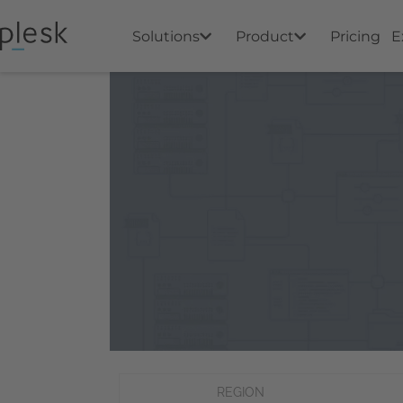
Solutions
Product
Pricing
E
REGION