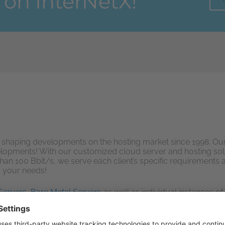
 on InterNetX!
n shaping developments on the hosting market since 1998. Our 
opments! With our customized cloud server and hosting solut
than 100 Bbit/s, we serve each client’s specific requirements
r your needs!
Servers
,
Bare Metal Servers
as well as individual instances of
ces.
rding to requirements and managed via our software-as-a-se