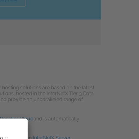
hosting solutions are based on the latest
ions, hosted in the InterNetX Tier 3 Data
 and provide an unparalleled range of
Reseller Cloud
and is automatically
rvice solution
InterNetX Server