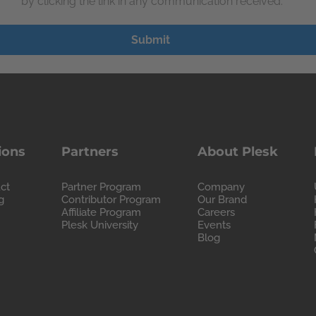
by clicking the link in any communication received.
ions
Partners
About Plesk
ct
Partner Program
Company
g
Contributor Program
Our Brand
Affiliate Program
Careers
Plesk University
Events
Blog