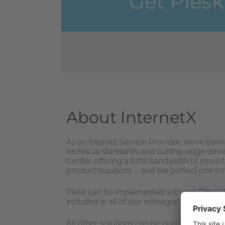
Get Plesk
About InternetX
As an Internet Service Provider, we’ve bee
technical standards and cutting-edge devel
Center, offering a total bandwidth of more 
product solutions – and the perfect one fo
Plesk can be implemented with our
Cloud 
included in all of our managed server servi
All other solutions can be purchased acco