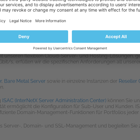
efficient online management of all InterNetX server products an
 be configured to connect to our
domain platform AutoDNS
,
sizes.
 domain and SSL management and offer reliable multilingual su
s!
 Provider die Branche entscheidend mit. Unsere Hosting-Lösun
t unseren flexiblen Cloud-Server- und Hosting-Lösungen, g
it/s, erfüllen wir die spezifischen Anforderungen all unsere
r
,
Bare Metal Server
sowie in einzelne Instanzen der
Reseller 
n.
g
ISAC (InterNetX Server Administration Center)
können Sie un
ität ermöglicht die Konfiguration für Sub-User und Kunden. 
iziente Domain-Management-Funktionen für Portfolios jeder 
 das Server-, Domain- und SSL-Management und begleiten Sie