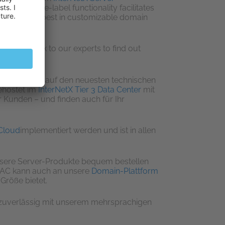
d the white-label functionality facilitates
 offering the best in customizable domain
pport. Speak to our experts to find out
gen basieren auf den neuesten technischen
ehostet im
InterNetX Tier 3 Data Center
mit
r Kunden – und finden auch für Ihr
Cloud
implementiert werden und ist in allen
sere Server-Produkte bequem bestellen
ISAC kann auch an unsere
Domain-Plattform
Größe bietet.
 zuverlässig mit unserem mehrsprachigen