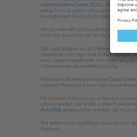
Administration Center (ISAC)
. ISAC enables 
setup for sub-users and customers. It can
management functions for portfolios of all 
We provide efficient solutions for server,
what our solutions can do for your busines
Seit 1998 prägen wir als Internet Service
Standards und High-end-Entwicklungen. Mi
einer Gesamtbandbreite von mehr als 100 Gb
Unternehmen die perfekte Lösung.
Plesk kann mühelos in unsere
Cloud-Serve
unseren Managed Server Services enthalte
Mit unserer Software-as-a-Service-Lösun
und verwalten. Die White-Label-Funktional
AutoDNS
angebunden werden, die hoch eff
Wir liefern leistungsfähige Lösungen für
Support.