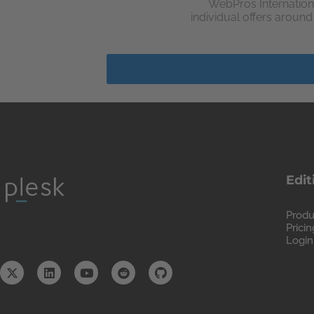
WebPros Internation
individual offers aroun
Edit
Produ
Pricin
Login