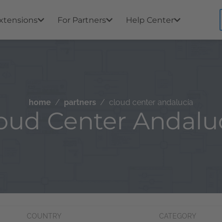
xtensions
For Partners
Help Center
home
partners
cloud center andalucía
oud Center Andalu
COUNTRY
CATEGORY