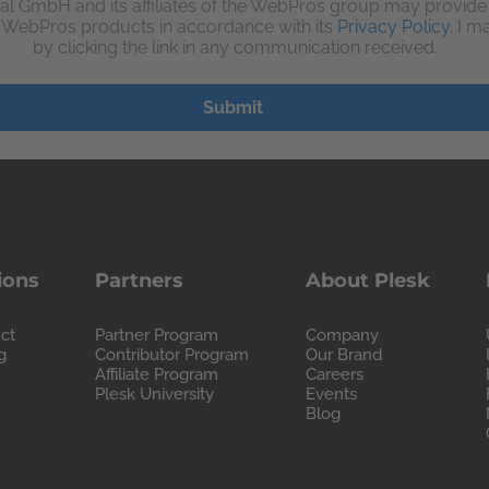
al GmbH and its affiliates of the WebPros group may provid
d WebPros products in accordance with its
Privacy Policy
. I 
by clicking the link in any communication received.
ions
Partners
About Plesk
ct
Partner Program
Company
g
Contributor Program
Our Brand
Affiliate Program
Careers
Plesk University
Events
Blog