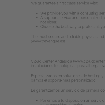
We guarantee a first class service with:
We provide you with a consulting servi
A support service and personalized at
not either.
Choose the best way to protect all yo
The most secure and reliable physical and
(www.trevenque.es)
Cloud Center Andalucía (www.cloudcentera
instalaciones tecnológicas para albergar s
Especializados en soluciones de hosting 
damos el soporte más personalizado.
Le garantizamos un servicio de primera co
Ponemos a tu disposición un servici
a tus necesidades reales.