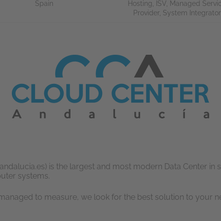
Spain
Hosting
,
ISV
,
Managed Servi
Provider
,
System Integrator
dalucia.es) is the largest and most modern Data Center in 
puter systems.
 managed to measure, we look for the best solution to your n