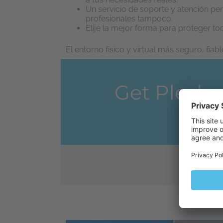
Un servicio de soporte y atención per
profesionales tampoco.
Elije la mejor forma para proteger tod
El entorno físico y virtual más seguro, fi
Get Plesk 
An