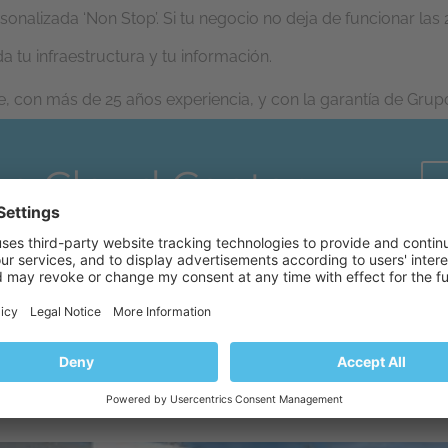
sonalizada ‘Non Stop’. Si tu negocio no deja de funcionar las
a tu infraestructura y tu información.
able, con más de 25 años experiencia, y con la garantía de G
on Cloud Center
dalucía