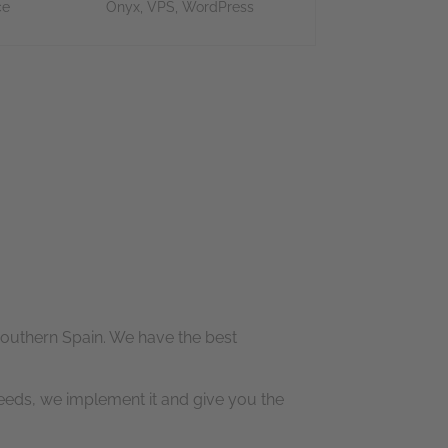
ce
Onyx
,
VPS
,
WordPress
southern Spain. We have the best
eeds, we implement it and give you the