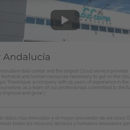
 Andalucía
novative data center and the largest Cloud service provider i
e technical and human resources necessary to get on the clou
upo Trevenque, a company with 25 years of experience in th
 ourselves as a team of 110 professionals committed to the fu
to improve and grow )
________________________________________________________
de datos más innovador y el mayor proveedor de servicios C
empresas todos los recursos técnicos y humanos necesarios par