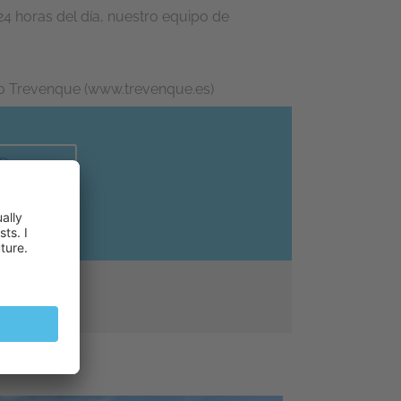
 24 horas del día, nuestro equipo de
rupo Trevenque (www.trevenque.es)
Buy now