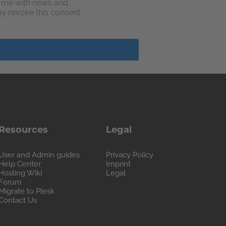
e me with news and
may revoke this consent
Resources
Legal
User and Admin guides
Privacy Policy
Help Center
Imprint
Hosting Wiki
Legal
Forum
Migrate to Plesk
Contact Us