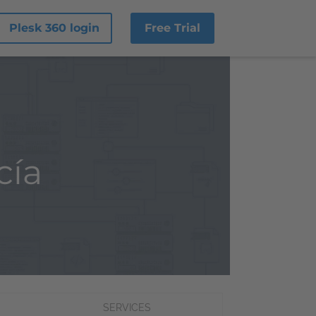
Plesk 360 login
Free Trial
cía
SERVICES