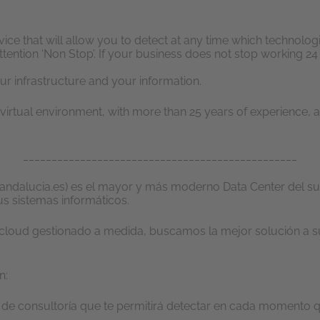
ce that will allow you to detect at any time which technologi
tention ‘Non Stop’. If your business does not stop working 24 
ur infrastructure and your information.
 virtual environment, with more than 25 years of experience,
________________________________________________
ndalucia.es) es el mayor y más moderno Data Center del s
us sistemas informáticos.
y cloud gestionado a medida, buscamos la mejor solución a 
n:
o de consultoría que te permitirá detectar en cada momento